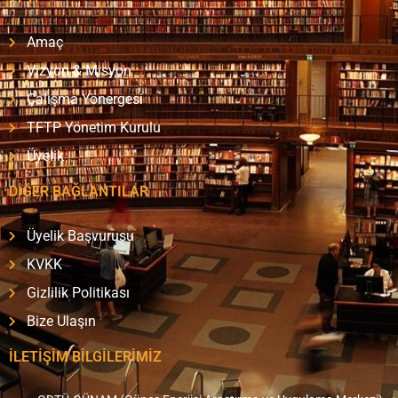
Amaç
Vizyon & Misyon
Çalışma Yönergesi
TFTP Yönetim Kurulu
Üyelik
DİĞER BAĞLANTILAR
Üyelik Başvurusu
KVKK
Gizlilik Politikası
Bize Ulaşın
İLETİŞİM BİLGİLERİMİZ