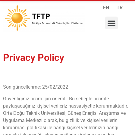
EN
TR
RESEARCH PROGRAMS
INTERNATIONAL COLLABORATIONS
MEMBERSHIP APPLICATION
Privacy Policy
Son güncellenme: 25/02/2022
Güvenliğiniz bizim için önemli. Bu sebeple bizimle
paylaşacağınız kişisel verileriz hassasiyetle korunmaktadır.
Orta Doğu Teknik Üniversitesi, Güneş Enerjisi Araştırma ve
Uygulama Merkezi olarak, bu gizlilik ve kişisel verilerin
korunması politikası ile hangi kişisel verilerinizin hangi
amaçla işleneceği, işlenen verilerin kimlerle ve neden