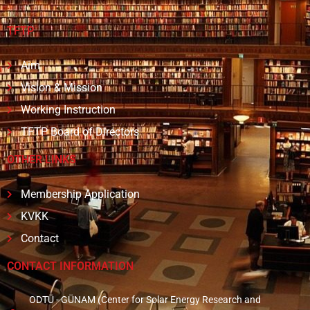
TFTP
Aim
Vision & Mission
Working Instruction
TFTP Board of Directors
OTHER LINKS
Membership Application
KVKK
Contact
CONTACT INFORMATION
ODTÜ - GÜNAM (Center for Solar Energy Research and