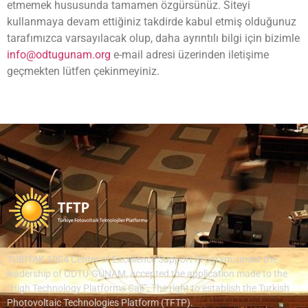
etmemek hususunda tamamen özgürsünüz. Siteyi
kullanmaya devam ettiğiniz takdirde kabul etmiş olduğunuz
tarafımızca varsayılacak olup, daha ayrıntılı bilgi için bizimle
info@odtugunam.org
e-mail adresi üzerinden iletişime
geçmekten lütfen çekinmeyiniz.
TÜBİTAK 1004 Center of Excellence Support Program, under the
leadership of ODTÜ-GÜNAM, accepted the application made to the
“High Technology Platforms Call”; The right to establish the Turkish
Photovoltaic Technologies Platform (TFTP).