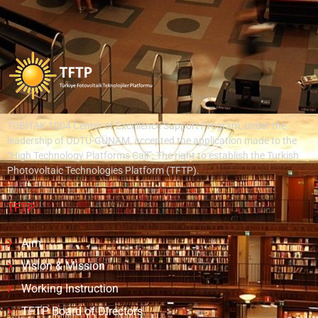
TÜBİTAK 1004 Center of Excellence Support Program, under the
leadership of ODTÜ-GÜNAM, accepted the application made to the
“High Technology Platforms Call”; The right to establish the Turkish
Photovoltaic Technologies Platform (TFTP).
TFTP
Aim
Vision & Mission
Working Instruction
TFTP Board of Directors