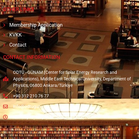
OTHER LINKS
Membership Application
KVKK
Contact
CONTACT INFORMATION
ODTÜ - GÜNAM (Center for Solar Energy Research and
Applications), Middle East Technical University, Department of
Physics, 06800 Ankara/Türkiye
+90 312 210 76 77
info@odtugunam.org
Monday - Friday: A.M. 08:30 - P.M. 05:30