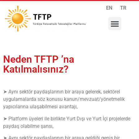
EN
TR
RESEARCH PROGRAMS
INTERNATIONAL COLLABORATIONS
MEMBERSHIP APPLICATION
Neden TFTP ’na
Katılmalısınız?
➤ Aynı sektör paydaşlarının bir araya gelerek, sektörel
uygulamalarda söz konusu kanun/mevzuat/yönetmelik
yapıcılarına ulaşabilmesi avantajı,
➤ Platform üyeleri ile birlikte Yurt Dışı ve Yurt İçi projelerde
paydaş olabilme şansı,
➤ Aynı sektör paydaşlarının bir araya geldiği geniş bir